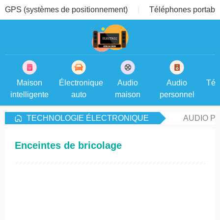
GPS (systèmes de positionnement)
Téléphones portable
Maison
Électronique
Audio
Audio
Tél
intelligente
auto
maison
personnel
TECHNOLOGIE ÉLECTRONIQUE
AUDIO P
Enceintes de bricolage