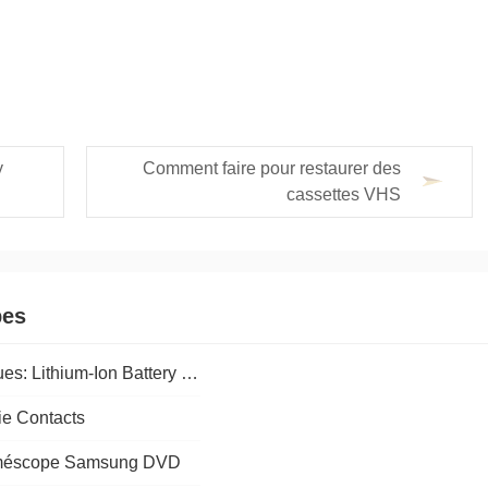
y
Comment faire pour restaurer des
cassettes VHS
pes
Caméscope Appareils photo numériques: Lithium-Ion Battery sécurité
e Contacts
caméscope Samsung DVD