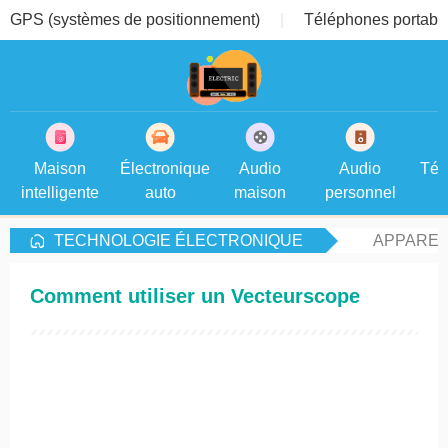
GPS (systèmes de positionnement)
Téléphones portable
Maison
Électronique
Audio
Audio
Tél
intelligente
auto
maison
personnel
TECHNOLOGIE ÉLECTRONIQUE
APPAREI
Comment utiliser un Vecteurscope