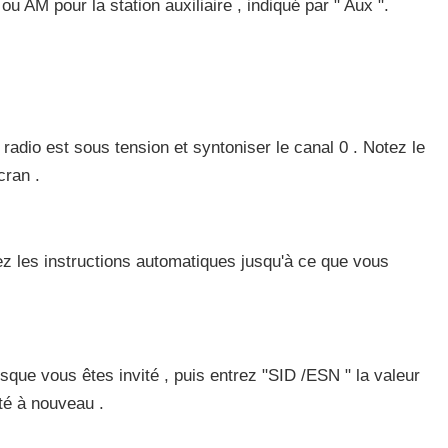
u AM pour la station auxiliaire , indiqué par " Aux ".
f radio est sous tension et syntoniser le canal 0 . Notez le
cran .
ez les instructions automatiques jusqu'à ce que vous
sque vous êtes invité , puis entrez "SID /ESN " la valeur
ité à nouveau .