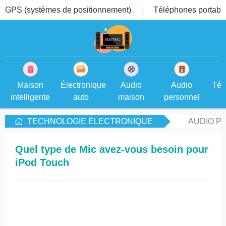
GPS (systèmes de positionnement)
Téléphones portable
Maison
Électronique
Audio
Audio
Tél
intelligente
auto
maison
personnel
TECHNOLOGIE ÉLECTRONIQUE
AUDIO P
Quel type de Mic avez-vous besoin pour
iPod Touch