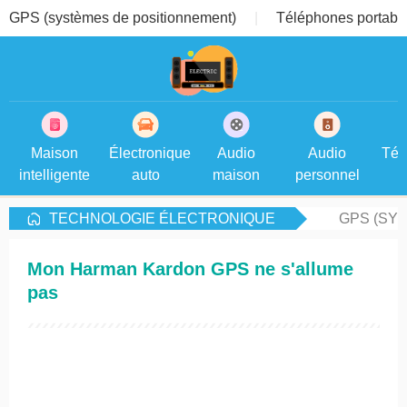
GPS (systèmes de positionnement)
Téléphones portable
Maison
Électronique
Audio
Audio
Tél
intelligente
auto
maison
personnel
TECHNOLOGIE ÉLECTRONIQUE
GPS (SY
Mon Harman Kardon GPS ne s'allume
pas