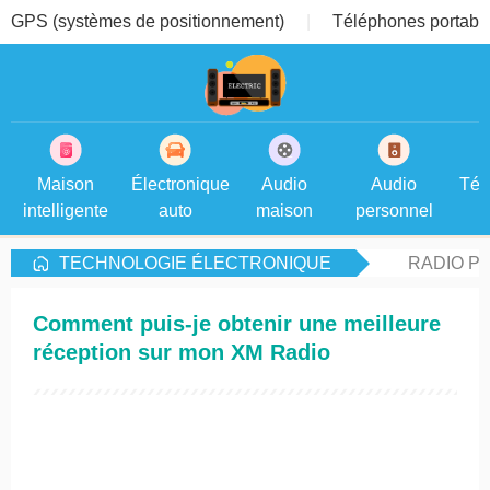
GPS (systèmes de positionnement)
Téléphones portable
Maison
Électronique
Audio
Audio
Tél
intelligente
auto
maison
personnel
TECHNOLOGIE ÉLECTRONIQUE
RADIO PA
Comment puis-je obtenir une meilleure
réception sur mon XM Radio