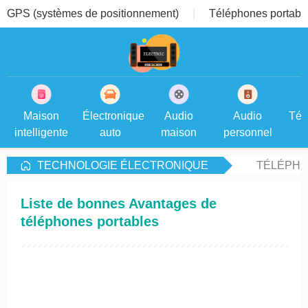
GPS (systèmes de positionnement)
Téléphones portable
Maison
Électronique
Audio
Audio
Tél
intelligente
auto
maison
personnel
TECHNOLOGIE ÉLECTRONIQUE
TÉLÉPHO
Liste de bonnes Avantages de
téléphones portables