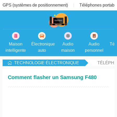
GPS (systèmes de positionnement)
Téléphones portable
Maison
Électronique
Audio
Audio
Tél
intelligente
auto
maison
personnel
TECHNOLOGIE ÉLECTRONIQUE
TÉLÉPHO
Comment flasher un Samsung F480