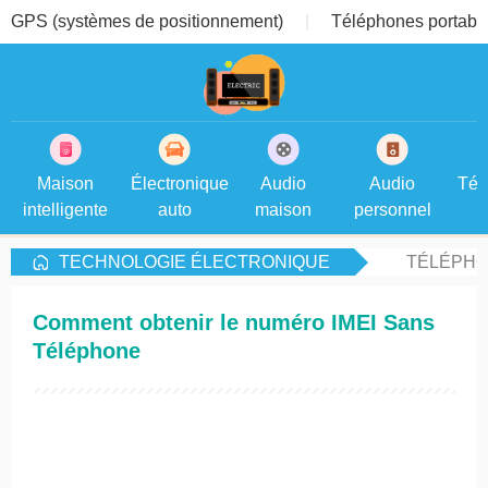
GPS (systèmes de positionnement)
Téléphones portable
Maison
Électronique
Audio
Audio
Tél
intelligente
auto
maison
personnel
TECHNOLOGIE ÉLECTRONIQUE
TÉLÉPHO
Comment obtenir le numéro IMEI Sans
Téléphone