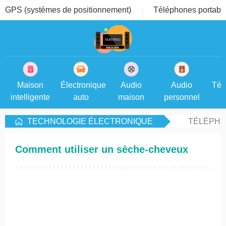
GPS (systèmes de positionnement)
Téléphones portable
Maison
Électronique
Audio
Audio
Tél
intelligente
auto
maison
personnel
TECHNOLOGIE ÉLECTRONIQUE
TÉLÉPHO
Comment utiliser un sèche-cheveux