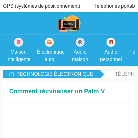
GPS (systèmes de positionnement)
Téléphones portable
Maison
Électronique
Audio
Audio
Tél
intelligente
auto
maison
personnel
TECHNOLOGIE ÉLECTRONIQUE
TÉLÉPHO
Comment réinitialiser un Palm V