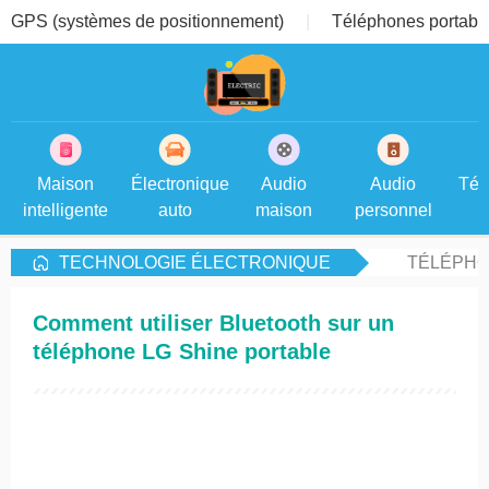
GPS (systèmes de positionnement)
Téléphones portable
Maison
Électronique
Audio
Audio
Tél
intelligente
auto
maison
personnel
TECHNOLOGIE ÉLECTRONIQUE
TÉLÉPHO
Comment utiliser Bluetooth sur un
téléphone LG Shine portable