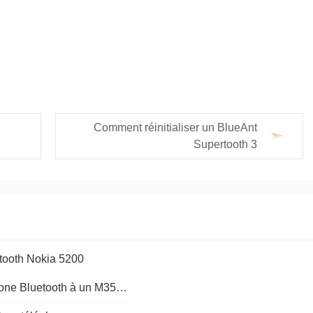
Comment réinitialiser un BlueAnt
Supertooth 3
tooth Nokia 5200
Comment puis-je connecter un téléphone Bluetooth à un M35 Infiniti