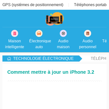
GPS (systèmes de positionnement)
Téléphones portable
Maison
Électronique
Audio
Audio
Tél
intelligente
auto
maison
personnel
TECHNOLOGIE ÉLECTRONIQUE
TÉLÉPHO
Comment mettre à jour un iPhone 3.2