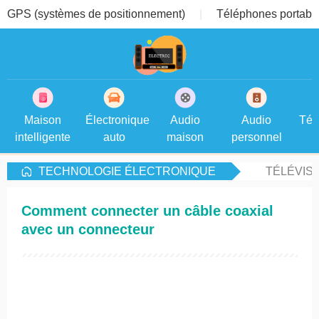
GPS (systèmes de positionnement)
Téléphones portable
Maison
Électronique
Audio
Audio
Tél
intelligente
auto
maison
personnel
TECHNOLOGIE ÉLECTRONIQUE
TÉLÉVIS
Comment connecter un câble coaxial
avec un connecteur