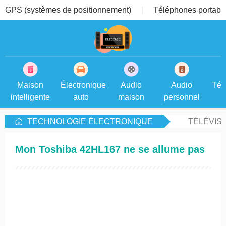
GPS (systèmes de positionnement)
Téléphones portable
Maison
Électronique
Audio
Audio
Tél
intelligente
auto
maison
personnel
TECHNOLOGIE ÉLECTRONIQUE
TÉLÉVIS
Mon Toshiba 42HL167 ne se allume pas