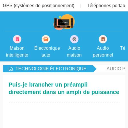
GPS (systèmes de positionnement)
Téléphones portable
Maison
Électronique
Audio
Audio
Tél
intelligente
auto
maison
personnel
TECHNOLOGIE ÉLECTRONIQUE
AUDIO P
Puis-je brancher un préampli
directement dans un ampli de puissance