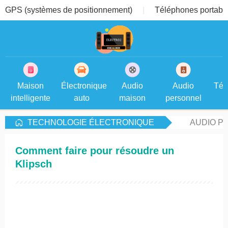
GPS (systèmes de positionnement)
Téléphones portable
Maison
Électronique
Audio
Audio
Tél
intelligente
auto
maison
personnel
TECHNOLOGIE ÉLECTRONIQUE
AUDIO P
Comment faire pour résoudre un
Klipsch