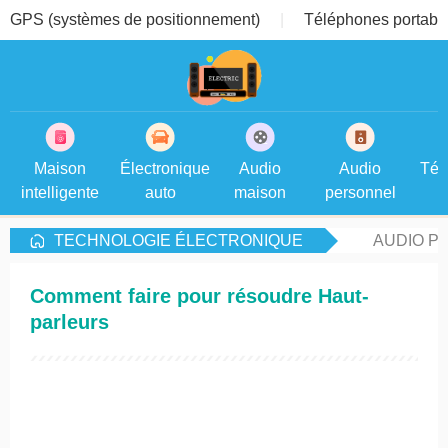
GPS (systèmes de positionnement)
Téléphones portable
Maison
Électronique
Audio
Audio
Tél
intelligente
auto
maison
personnel
TECHNOLOGIE ÉLECTRONIQUE
AUDIO P
Comment faire pour résoudre Haut-
parleurs