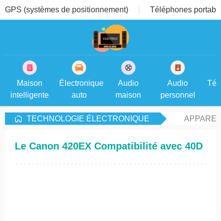
GPS (systèmes de positionnement)
Téléphones portable
Maison
Électronique
Audio
Audio
Tél
intelligente
auto
maison
personnel
TECHNOLOGIE ÉLECTRONIQUE
APPAREI
Le Canon 420EX Compatibilité avec 40D