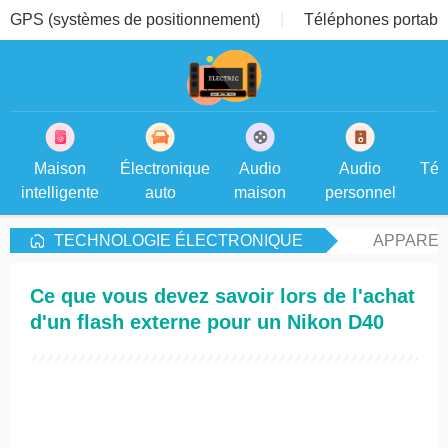
GPS (systèmes de positionnement)
Téléphones portable
Maison
Électronique
Audio
Audio
Tél
intelligente
auto
maison
personnel
TECHNOLOGIE ÉLECTRONIQUE
APPAREI
Ce que vous devez savoir lors de l'achat
d'un flash externe pour un Nikon D40