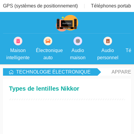
GPS (systèmes de positionnement)
Téléphones portable
Maison
Électronique
Audio
Audio
Tél
intelligente
auto
maison
personnel
TECHNOLOGIE ÉLECTRONIQUE
APPAREI
Types de lentilles Nikkor