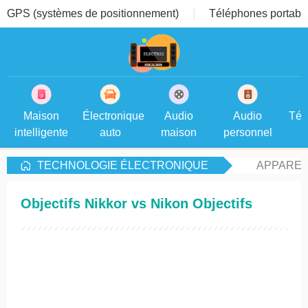
GPS (systèmes de positionnement)
Téléphones portable
Maison
Électronique
Audio
Audio
Tél
intelligente
auto
maison
personnel
TECHNOLOGIE ÉLECTRONIQUE
APPAREI
Objectifs Nikkor vs Nikon Objectifs