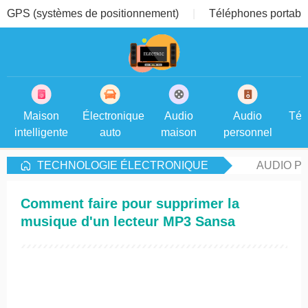
GPS (systèmes de positionnement)
Téléphones portable
Maison
Électronique
Audio
Audio
Tél
intelligente
auto
maison
personnel
TECHNOLOGIE ÉLECTRONIQUE
AUDIO P
Comment faire pour supprimer la
musique d'un lecteur MP3 Sansa