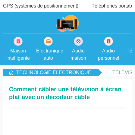
GPS (systèmes de positionnement)
Téléphones portable
Maison
Électronique
Audio
Audio
Tél
intelligente
auto
maison
personnel
TECHNOLOGIE ÉLECTRONIQUE
TÉLÉVIS
Comment câbler une télévision à écran
plat avec un décodeur câble