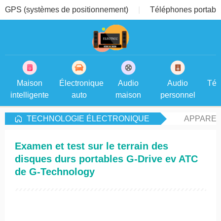
GPS (systèmes de positionnement)
Téléphones portable
Maison
Électronique
Audio
Audio
Tél
intelligente
auto
maison
personnel
TECHNOLOGIE ÉLECTRONIQUE
APPAREI
Examen et test sur le terrain des
disques durs portables G-Drive ev ATC
de G-Technology