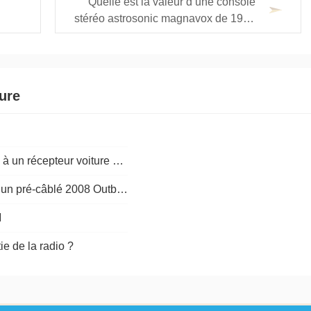
Quelle est la valeur d’une console
stéréo astrosonic magnavox de 1963
?
ture
Comment connecter Six haut-parleurs à un récepteur voiture à quatre canaux
Comment puis-je installer Sirius dans un pré-câblé 2008 Outback
M
ie de la radio ?