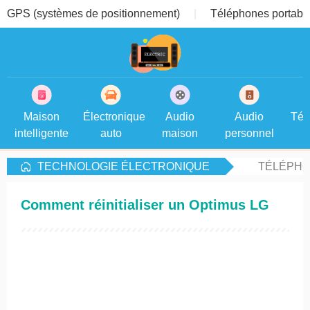
GPS (systèmes de positionnement)
Téléphones portable
Maison
Électronique
Audio
Audio
Tél
intelligente
auto
maison
personnel
TECHNOLOGIE ÉLECTRONIQUE
TÉLÉPHO
Comment réinitialiser un Optimus LG