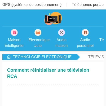
GPS (systèmes de positionnement)
Téléphones portable
Maison
Électronique
Audio
Audio
Tél
intelligente
auto
maison
personnel
TECHNOLOGIE ÉLECTRONIQUE
TÉLÉVIS
Comment réinitialiser une télévision
RCA