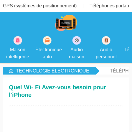
GPS (systèmes de positionnement)
Téléphones portable
Maison
Électronique
Audio
Audio
Tél
intelligente
auto
maison
personnel
TECHNOLOGIE ÉLECTRONIQUE
TÉLÉPHO
Quel Wi- Fi Avez-vous besoin pour
l'iPhone