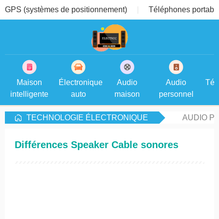
GPS (systèmes de positionnement)
Téléphones portable
Maison
Électronique
Audio
Audio
Tél
intelligente
auto
maison
personnel
TECHNOLOGIE ÉLECTRONIQUE
AUDIO P
Différences Speaker Cable sonores