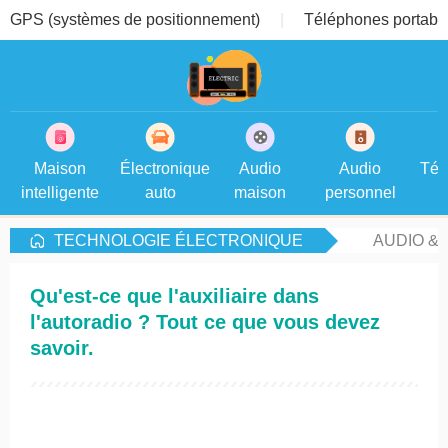
GPS (systèmes de positionnement)
Téléphones portable
Maison
Électronique
Audio
Audio
Tél
intelligente
auto
maison
personnel
TECHNOLOGIE ÉLECTRONIQUE
AUDIO &
Qu'est-ce que l'auxiliaire dans
l'autoradio ? Tout ce que vous devez
savoir.